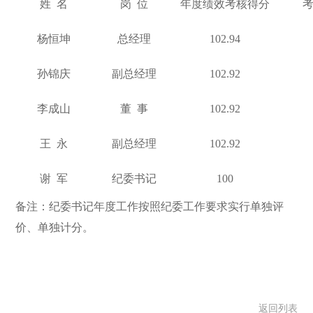
姓 名
岗 位
年度绩效考核得分
杨恒坤
总经理
102.94
孙锦庆
副总经理
102.92
李成山
董 事
102.92
王 永
副总经理
102.92
谢 军
纪委书记
100
备注：纪委书记年度工作按照纪委工作要求实行单独评
价、单独计分。
返回列表